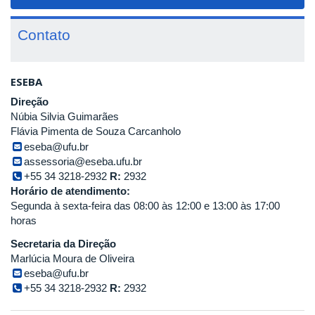
navigat
Contato
ESEBA
Direção
Núbia Silvia Guimarães
Flávia Pimenta de Souza Carcanholo
eseba@ufu.br
assessoria@eseba.ufu.br
+55 34 3218-2932
R:
2932
Horário de atendimento:
Segunda à sexta-feira das 08:00 às 12:00 e 13:00 às 17:00
horas
Secretaria da Direção
Marlúcia Moura de Oliveira
eseba@ufu.br
+55 34 3218-2932
R:
2932