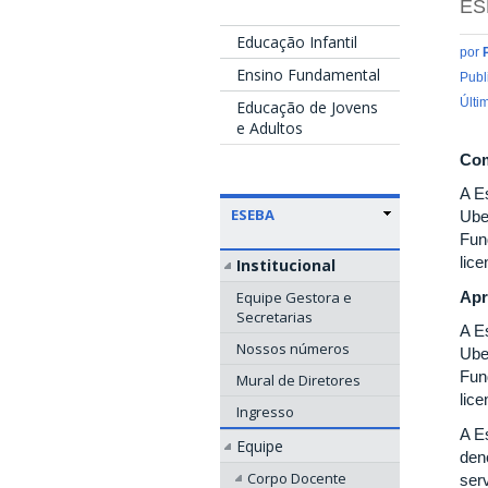
ES
Educação Infantil
por
Ensino Fundamental
Publ
Últi
Educação de Jovens
e Adultos
Com
A E
ESEBA
Uber
Fun
lic
Institucional
Apr
Equipe Gestora e
Secretarias
A E
Nossos números
Uber
Fun
Mural de Diretores
lic
Ingresso
A E
Equipe
den
Corpo Docente
ser