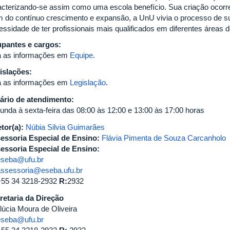
acterizando-se assim como uma escola benefício. Sua criação ocorr
m do contínuo crescimento e expansão, a UnU vivia o processo de su
essidade de ter profissionais mais qualificados em diferentes áreas
pantes e cargos:
a as informações em
Equipe
.
islações:
a as informações em
Legislação
.
ário de atendimento:
unda à sexta-feira das 08:00 às 12:00 e 13:00 às 17:00 horas
etor(a):
Núbia Silvia Guimarães
essoria Especial de Ensino:
Flávia Pimenta de Souza Carcanholo
essoria Especial de Ensino:
eseba@ufu.br
assessoria@eseba.ufu.br
+55 34 3218-2932
R:
2932
retaria da Direção
lúcia Moura de Oliveira
eseba@ufu.br