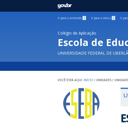
GOVBR
Ir para o conteúdo
1
Ir para o menu
2
Ir pa
Colégio de Aplicação
Escola de Edu
UNIVERSIDADE FEDERAL DE UBERL
INÍCIO
/
UNIDADES
/
UNIDADE
U
E