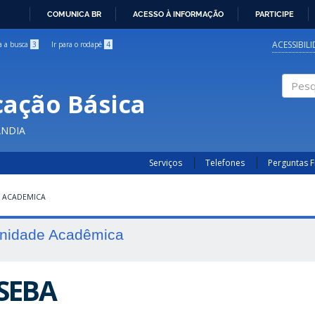
COMUNICA BR
ACESSO À INFORMAÇÃO
PARTICIPE
IR
PARA
ACESSIBIL
ra a busca
3
Ir para o rodapé
4
O
CONTEÚDO
cação Básica
Pesqui
ÂNDIA
Serviços
Telefones
Perguntas 
 ACADEMICA
nidade Acadêmica
SEBA