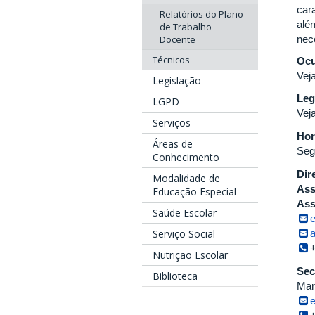
car
Relatórios do Plano
alé
de Trabalho
Docente
nec
Técnicos
Ocu
Vej
Legislação
Leg
LGPD
Vej
Serviços
Hor
Áreas de
Seg
Conhecimento
Dir
Modalidade de
Ass
Educação Especial
Ass
Saúde Escolar
Serviço Social
Nutrição Escolar
Sec
Biblioteca
Mar