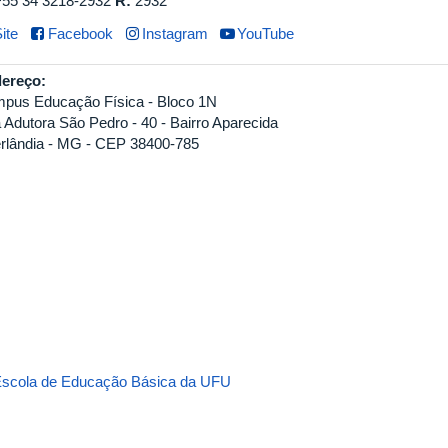
+55 34 3218-2932
R:
2932
ite
Facebook
Instagram
YouTube
ereço:
pus Educação Física - Bloco 1N
 Adutora São Pedro - 40 - Bairro Aparecida
rlândia - MG - CEP 38400-785
scola de Educação Básica da UFU