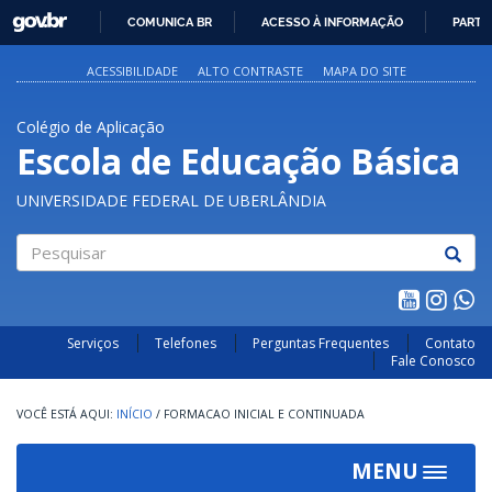
GOVBR
COMUNICA BR
ACESSO À INFORMAÇÃO
PARTI
IR
PARA
ACESSIBILIDADE
ALTO CONTRASTE
MAPA DO SITE
O
CONTEÚDO
Colégio de Aplicação
Escola de Educação Básica
UNIVERSIDADE FEDERAL DE UBERLÂNDIA
Pesquisar
Serviços
Telefones
Perguntas Frequentes
Contato
Fale Conosco
INÍCIO
/
FORMACAO INICIAL E CONTINUADA
MENU
Toggle