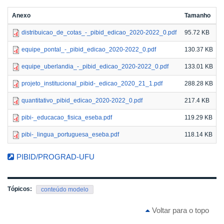
Anexo
Tamanho
distribuicao_de_cotas_-_pibid_edicao_2020-2022_0.pdf
95.72 KB
equipe_pontal_-_pibid_edicao_2020-2022_0.pdf
130.37 KB
equipe_uberlandia_-_pibid_edicao_2020-2022_0.pdf
133.01 KB
projeto_institucional_pibid-_edicao_2020_21_1.pdf
288.28 KB
quantitativo_pibid_edicao_2020-2022_0.pdf
217.4 KB
pibi-_educacao_fisica_eseba.pdf
119.29 KB
pibi-_lingua_portuguesa_eseba.pdf
118.14 KB
PIBID/PROGRAD-UFU
Tópicos:
conteúdo modelo
Voltar para o topo