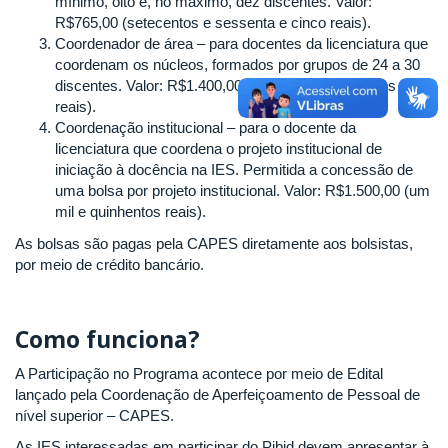
mínimo, oito e, no máximo, dez discentes. Valor:
R$765,00 (setecentos e sessenta e cinco reais).
Coordenador de área – para docentes da licenciatura que
coordenam os núcleos, formados por grupos de 24 a 30
discentes. Valor: R$1.400,00 (um mil e quatrocentos
reais).
Coordenação institucional – para o docente da
licenciatura que coordena o projeto institucional de
iniciação à docência na IES. Permitida a concessão de
uma bolsa por projeto institucional. Valor: R$1.500,00 (um
mil e quinhentos reais).
As bolsas são pagas pela CAPES diretamente aos bolsistas,
por meio de crédito bancário.
Como funciona?
A Participação no Programa acontece por meio de Edital
lançado pela Coordenação de Aperfeiçoamento de Pessoal de
nível superior – CAPES.
As IES interessadas em participar do Pibid devem apresentar à