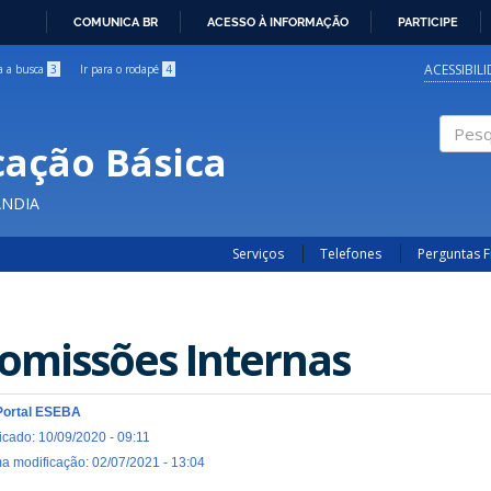
COMUNICA BR
ACESSO À INFORMAÇÃO
PARTICIPE
IR
PARA
ACESSIBIL
ra a busca
3
Ir para o rodapé
4
O
CONTEÚDO
cação Básica
Pesqui
ÂNDIA
Serviços
Telefones
Perguntas 
omissões Internas
Portal ESEBA
icado: 10/09/2020 - 09:11
ma modificação: 02/07/2021 - 13:04