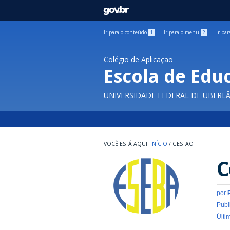
GOVBR
Ir para o conteúdo
1
Ir para o menu
2
Ir pa
Colégio de Aplicação
Escola de Edu
UNIVERSIDADE FEDERAL DE UBERL
INÍCIO
/
GESTAO
C
por
Publ
Últi