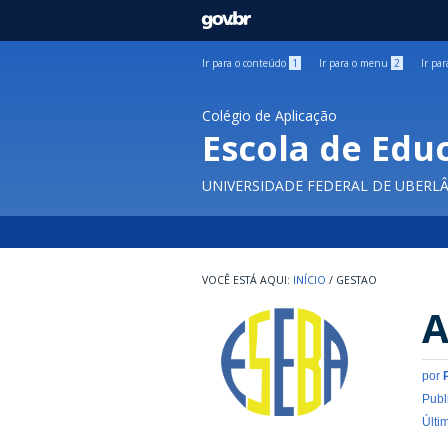
GOVBR
Ir para o conteúdo
1
Ir para o menu
2
Ir pa
Colégio de Aplicação
Escola de Edu
UNIVERSIDADE FEDERAL DE UBERL
INÍCIO
/
GESTAO
A
por
Publ
Últi