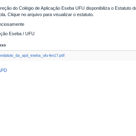
ireção do Colégio de Aplicação Eseba UFU disponibiliza o Estatuto 
la. Clique no arquivo para visualizar o estatuto.
nciosamente
eção Eseba / UFU
exo
estatuto_da_apd_eseba_ufu-fev17.pdf
APD