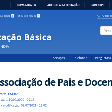
COMUNICA BR
ACESSO À INFORMAÇÃO
PARTICIPE
IR
PARA
ACESSIBIL
ra a busca
3
Ir para o rodapé
4
O
CONTEÚDO
cação Básica
Pesqui
ÂNDIA
Serviços
Telefones
Perguntas 
ssociação de Pais e Doce
Portal ESEBA
icado: 10/09/2020 - 09:15
ma modificação: 09/07/2021 - 13:02