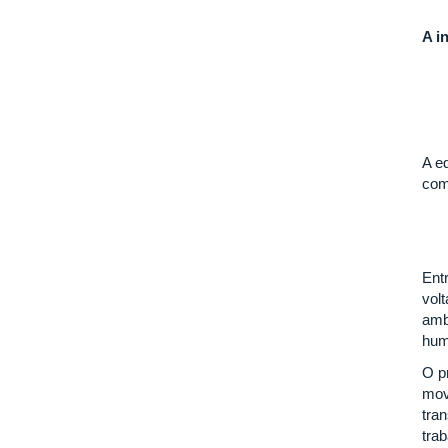
A i
A e
com
Ent
volt
amb
hum
O p
movi
tra
tra