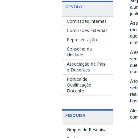
Seg
GESTÃO
alu
jun
Comissões Internas
Ass
ren
Comissões Externas
que
Representação
dire
Conselho da
A e
Unidade
sen
Associação de Pais
que
e Docentes
esc
Política de
A f
Qualificação
set
Docente
rea
bás
Alé
PESQUISA
com
Grupos de Pesquisa