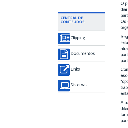
O p
diár
par
CENTRAL DE
Os 
CONTEÚDOS
org
Se
Clipping
lei
atr
Documentos
part
par
Com
Links
esc
“op
Sistemas
tra
ênf
Atu
dif
tor
par