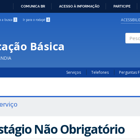
COMUNICA BR
ACESSO À INFORMAÇÃO
PARTICIPE
IR
PARA
ACESSIBIL
ra a busca
3
Ir para o rodapé
4
O
CONTEÚDO
cação Básica
Pesqui
ÂNDIA
Serviços
Telefones
Perguntas 
erviço
stágio Não Obrigatório