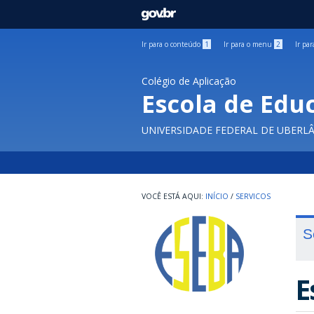
GOVBR
Ir para o conteúdo
1
Ir para o menu
2
Ir pa
Colégio de Aplicação
Escola de Edu
UNIVERSIDADE FEDERAL DE UBERL
INÍCIO
/
SERVICOS
S
E