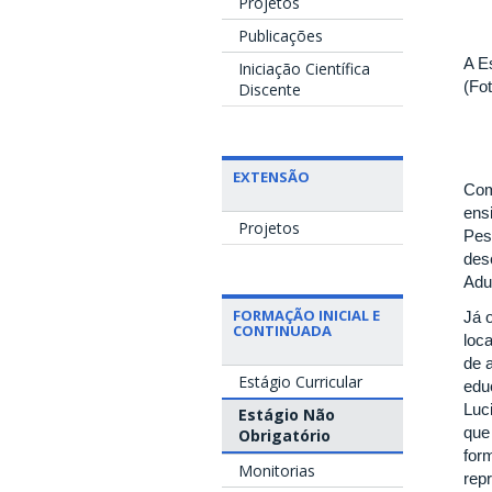
Projetos
Publicações
A E
Iniciação Científica
(Fo
Discente
EXTENSÃO
Com
ens
Projetos
Pes
des
Adul
FORMAÇÃO INICIAL E
Já 
CONTINUADA
loc
de 
Estágio Curricular
edu
Luc
Estágio Não
que
Obrigatório
for
Monitorias
repr