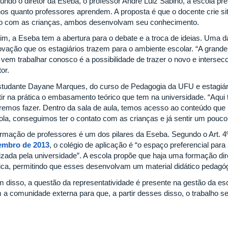
undo o diretor da Eseba, o professor André Luiz Sabino, a escola pr
nos quanto professores aprendem. A proposta é que o docente crie s
to com as crianças, ambos desenvolvam seu conhecimento.
im, a Eseba tem a abertura para o debate e a troca de ideias. Uma d
ovação que os estagiários trazem para o ambiente escolar. “A grande
 vem trabalhar conosco é a possibilidade de trazer o novo e intersec
tor.
studante Dayane Marques, do curso de Pedagogia da UFU e estagiár
tir na prática o embasamento teórico que tem na universidade. “Aqu
remos fazer. Dentro da sala de aula, temos acesso ao conteúdo que
ola, conseguimos ter o contato com as crianças e já sentir um pouco 
ormação de professores é um dos pilares da Eseba. Segundo o Art. 4
embro de 2013
, o colégio de aplicação é “o espaço preferencial para
lizada pela universidade”. A escola propõe que haja uma formação di
ica, permitindo que esses desenvolvam um material didático pedagóg
m disso, a questão da representatividade é presente na gestão da esc
 a comunidade externa para que, a partir desses disso, o trabalho se