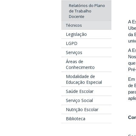
Relatórios do Plano
de Trabalho
Docente
A E
Técnicos
Ube
Legislação
da 
uni
LGPD
A E
Serviços
Nos
Áreas de
que
Conhecimento
Pré
Modalidade de
Em 
Educação Especial
de 
Saúde Escolar
par
apl
Serviço Social
Nutrição Escolar
Com
Biblioteca