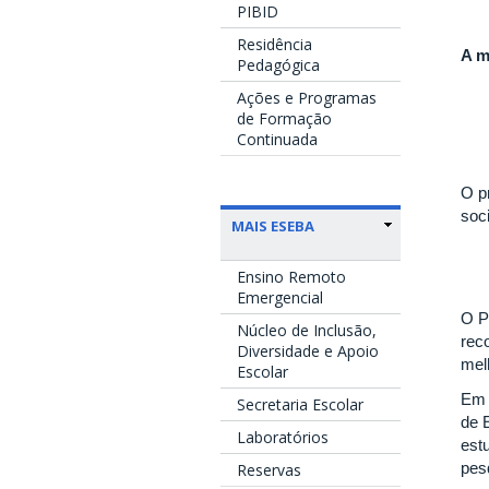
PIBID
Residência
A m
Pedagógica
Ações e Programas
de Formação
Continuada
O pr
soc
MAIS ESEBA
Ensino Remoto
Emergencial
O P
Núcleo de Inclusão,
rec
Diversidade e Apoio
mel
Escolar
Em 
Secretaria Escolar
de E
Laboratórios
estu
pes
Reservas