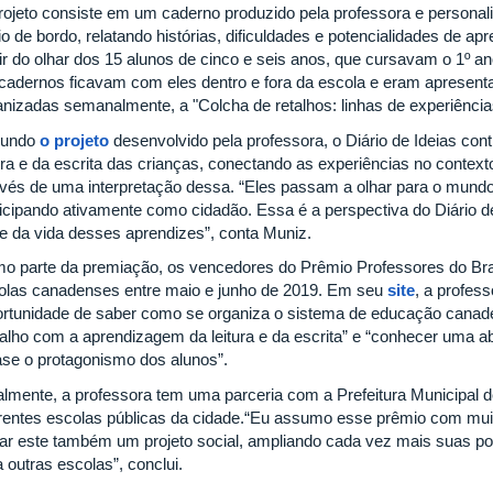
rojeto consiste em um caderno produzido pela professora e personal
io de bordo, relatando histórias, dificuldades e potencialidades de 
tir do olhar dos 15 alunos de cinco e seis anos, que cursavam o 1º 
cadernos ficavam com eles dentro e fora da escola e eram apresen
anizadas semanalmente, a "Colcha de retalhos: linhas de experiência
gundo
o projeto
desenvolvido pela professora, o Diário de Ideias co
tura e da escrita das crianças, conectando as experiências no conte
avés de uma interpretação dessa. “Eles passam a olhar para o mundo
icipando ativamente como cidadão. Essa é a perspectiva do Diário de I
te da vida desses aprendizes”, conta Muniz.
o parte da premiação, os vencedores do Prêmio Professores do Brasi
olas canadenses entre maio e junho de 2019. Em seu
site
, a profes
ortunidade de saber como se organiza o sistema de educação canad
balho com a aprendizagem da leitura e da escrita” e “conhecer uma 
ase o protagonismo dos alunos”.
almente, a professora tem uma parceria com a Prefeitura Municipal de
erentes escolas públicas da cidade.“Eu assumo esse prêmio com muita
nar este também um projeto social, ampliando cada vez mais suas po
a outras escolas”, conclui.