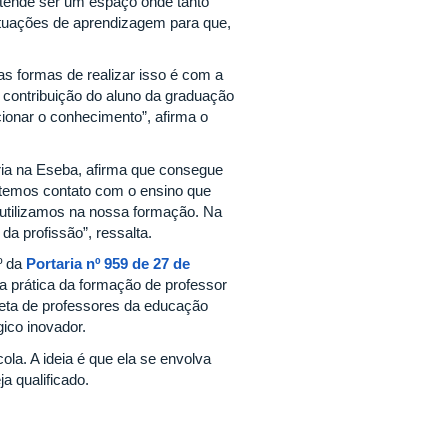
etende ser um espaço onde tanto
ituações de aprendizagem para que,
as formas de realizar isso é com a
 contribuição do aluno da graduação
cionar o conhecimento”, afirma o
ia na Eseba, afirma que consegue
i temos contato com o ensino que
 utilizamos na nossa formação. Na
da profissão”, ressalta.
º da
Portaria nº 959 de 27 de
 a prática da formação de professor
reta de professores da educação
ico inovador.
ola. A ideia é que ela se envolva
ja qualificado.