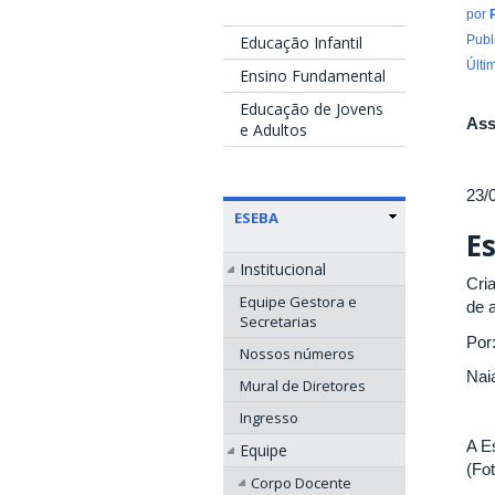
por
Educação Infantil
Publ
Últi
Ensino Fundamental
Educação de Jovens
Ass
e Adultos
23/
ESEBA
E
Institucional
Cri
Equipe Gestora e
de 
Secretarias
Por
Nossos números
Nai
Mural de Diretores
Ingresso
A E
Equipe
(Fot
Corpo Docente