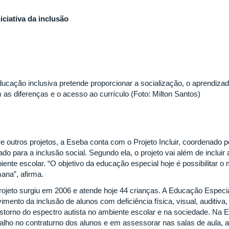
niciativa da inclusão
ducação inclusiva pretende proporcionar a socialização, o aprendiz
 as diferenças e o acesso ao currículo (Foto: Milton Santos)
re outros projetos, a Eseba conta com o Projeto Incluir, coordenado 
ado para a inclusão social. Segundo ela, o projeto vai além de incluir
iente escolar. “O objetivo da educação especial hoje é possibilitar o
ana”, afirma.
rojeto surgiu em 2006 e atende hoje 44 crianças. A Educação Especia
mento da inclusão de alunos com deficiência física, visual, auditiva,
nstorno do espectro autista no ambiente escolar e na sociedade. Na E
balho no contraturno dos alunos e em assessorar nas salas de aula,