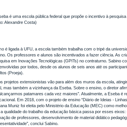
seba é uma escola pública federal que propõe o incentivo à pesquis
to: Alexandre Costa)
o é ligada à UFU, a escola também trabalha com o tripé da universi
ino. Os professores e alunos são incentivados a fazer ciência. As c
quisa em Inovações Tecnológicas (GPITs) no contraturno. Sabino co
envolvidas por todos, desde os alunos de seis anos até os particip
tos (Proeja).
os projetos extensionistas vão para além dos muros da escola, atin
al, mas também a vizinhança da Eseba. Sobre o ensino, o diretor afi
alcançarmos patamares cada vez maiores”. Atualmente, a Eseba é ref
cacional. Em 2018, com o projeto de ensino “Diário de Ideias - Linha
iana Muniz foi eleita pelo Ministério da Educação (MEC) como melhor
 a qualidade do trabalho da educação básica passa por esses eixos: 
mação de professores, desenvolvimento de material didático pedagógi
esentatividade”, conclui Sabino.