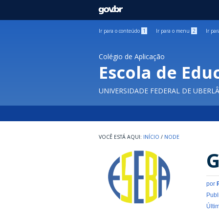
GOVBR
Ir para o conteúdo
1
Ir para o menu
2
Ir pa
Colégio de Aplicação
Escola de Edu
UNIVERSIDADE FEDERAL DE UBERL
INÍCIO
/
NODE
G
por
Publ
Últi