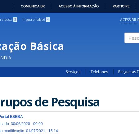
COMUNICA BR
ACESSO À INFORMAÇÃO
PARTICIPE
IR
PARA
ACESSIBIL
ra a busca
3
Ir para o rodapé
4
O
CONTEÚDO
cação Básica
Pesqui
ÂNDIA
Serviços
Telefones
Perguntas 
rupos de Pesquisa
Portal ESEBA
icado: 30/06/2020 - 00:00
ma modificação: 01/07/2021 - 15:14