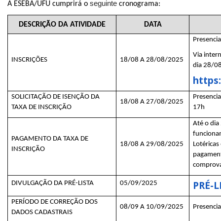
seguinte
A ESEBA/UFU cumprirá o
cronograma:
DESCRIÇÃO DA ATIVIDADE
DATA
Presenci
Via inter
INSCRIÇÕES
18/08 A 28/08/2025
dia 28/0
https
SOLICITAÇÃO DE ISENÇÃO DA
Presenci
18/08 A 27/08/2025
TAXA DE INSCRIÇÃO
17h
Até o dia
funciona
PAGAMENTO DA TAXA DE
18/08 A 29/08/2025
Lotéricas
INSCRIÇÃO
pagament
comprovaç
PRÉ-L
DIVULGAÇÃO DA PRÉ-LISTA
05/09/2025
PERÍODO DE CORREÇÃO DOS
08/09 A 10/09/2025
Presenci
DADOS CADASTRAIS