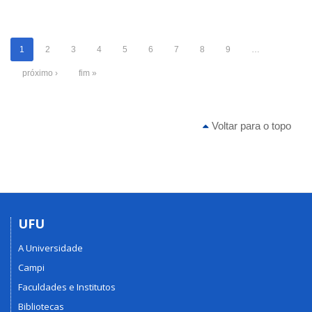
1
2
3
4
5
6
7
8
9
…
próximo ›
fim »
Voltar para o topo
UFU
A Universidade
Campi
Faculdades e Institutos
Bibliotecas